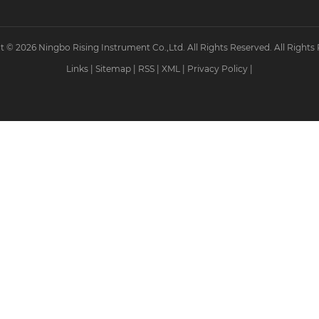
 © 2026 Ningbo Rising Instrument Co.,Ltd. All Rights Reserved. All Rights
Links
|
Sitemap
|
RSS
|
XML
|
Privacy Policy
|