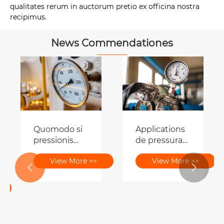
qualitates rerum in auctorum pretio ex officina nostra
recipimus.
News Commendationes
Quomodo si
Applications
pressionis
de pressura
eminus
gauges
View More >>
View More >>
METIOR apta


est?