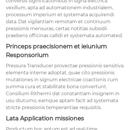
conversis significationibus in signa electrica
vexillum, apta ad automationem industrialem,
processum imperium et systemata acquirendi
data. Dat vigilantiam remotam et continuum
pressionis mensuras, certas notitias subsidii
praebens officinas callidi et systemata automated.
Princeps praecisionem et ieiunium
Responsorium
Pressura Transducer provectae pressionis sensitiva
elementa interne adoptat, quae cito pressionis
mutationes in signum electricae coactionis cum
summa cura et stabilitate bona convertunt.
Consilium Rithermi dat constantiam insignem in
usu diuturno, eamque aptam facit ad systemata
stricte pressionis temperantiae requisitis.
Lata Application missiones
Productum hoc aptum est ad real-time