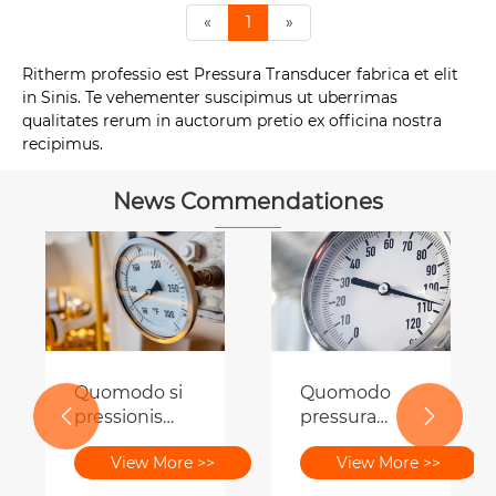
«
1
»
Ritherm professio est Pressura Transducer fabrica et elit
in Sinis. Te vehementer suscipimus ut uberrimas
qualitates rerum in auctorum pretio ex officina nostra
recipimus.
News Commendationes
Quomodo si
Quomodo
pressionis
pressura


eminus
coniecturam
View More >>
View More >>
METIOR apta
accurationis
est?
genera