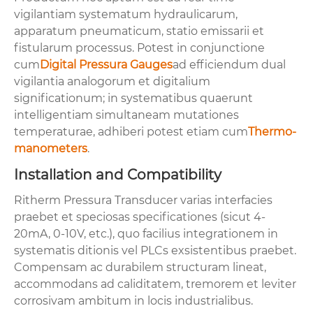
vigilantiam systematum hydraulicarum,
apparatum pneumaticum, statio emissarii et
fistularum processus. Potest in conjunctione
cum
Digital Pressura Gauges
ad efficiendum dual
vigilantia analogorum et digitalium
significationum; in systematibus quaerunt
intelligentiam simultaneam mutationes
temperaturae, adhiberi potest etiam cum
Thermo-
manometers
.
Installation and Compatibility
Ritherm Pressura Transducer varias interfacies
praebet et speciosas specificationes (sicut 4-
20mA, 0-10V, etc.), quo facilius integrationem in
systematis ditionis vel PLCs exsistentibus praebet.
Compensam ac durabilem structuram lineat,
accommodans ad caliditatem, tremorem et leviter
corrosivam ambitum in locis industrialibus.