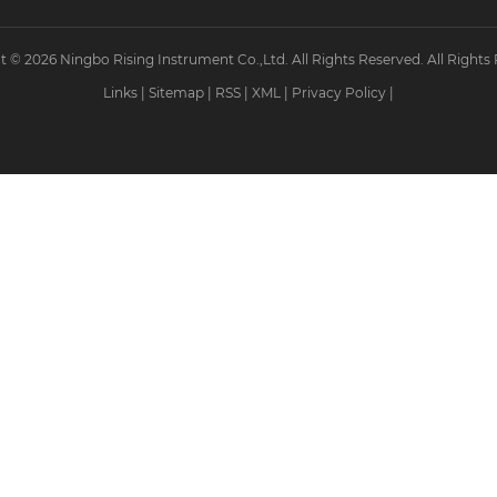
 © 2026 Ningbo Rising Instrument Co.,Ltd. All Rights Reserved. All Rights
Links
|
Sitemap
|
RSS
|
XML
|
Privacy Policy
|